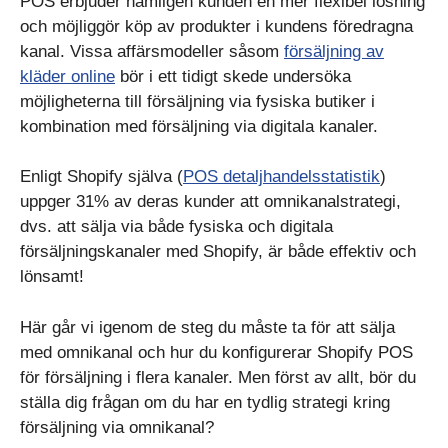
POS erbjuder nämligen kunden en mer flexibel lösning
och möjliggör köp av produkter i kundens föredragna
kanal. Vissa affärsmodeller såsom
försäljning av
kläder online
bör i ett tidigt skede undersöka
möjligheterna till försäljning via fysiska butiker i
kombination med försäljning via digitala kanaler.
Enligt Shopify själva (
POS detaljhandelsstatistik
)
uppger 31% av deras kunder att omnikanalstrategi,
dvs. att sälja via både fysiska och digitala
försäljningskanaler med Shopify, är både effektiv och
lönsamt!
Här går vi igenom de steg du måste ta för att sälja
med omnikanal och hur du konfigurerar Shopify POS
för försäljning i flera kanaler. Men först av allt, bör du
ställa dig frågan om du har en tydlig strategi kring
försäljning via omnikanal?